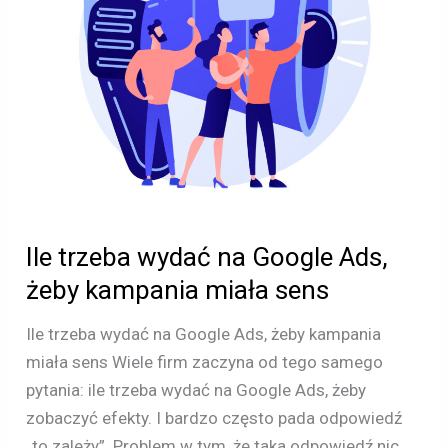
żeby
kampania
miała
sens
Ile trzeba wydać na Google Ads,
żeby kampania miała sens
Ile trzeba wydać na Google Ads, żeby kampania
miała sens Wiele firm zaczyna od tego samego
pytania: ile trzeba wydać na Google Ads, żeby
zobaczyć efekty. I bardzo często pada odpowiedź
„to zależy”. Problem w tym, że taka odpowiedź nic