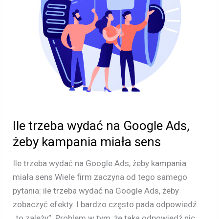
żeby
kampania
miała
sens
Ile trzeba wydać na Google Ads,
żeby kampania miała sens
Ile trzeba wydać na Google Ads, żeby kampania
miała sens Wiele firm zaczyna od tego samego
pytania: ile trzeba wydać na Google Ads, żeby
zobaczyć efekty. I bardzo często pada odpowiedź
„to zależy”. Problem w tym, że taka odpowiedź nic