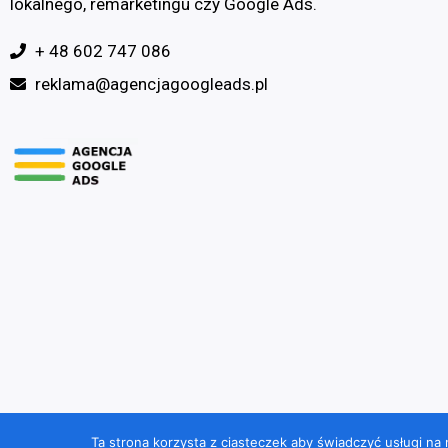
lokalnego, remarketingu czy Google Ads.
+ 48 602 747 086
reklama@agencjagoogleads.pl
Wszelkie prawa zastrzeżone © 2023 - AgencjaGoogleAds.pl
Ta strona korzysta z ciasteczek aby świadczyć usługi na