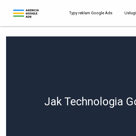
Przejdź
do
Typy reklam Google Ads
Usług
treści
Jak Technologia G