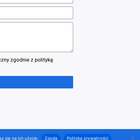
zny zgodnie z polityką
 opieką
Warsztatu Marketingowego
z się na ich użycie.
Zgoda
Polityka prywatności