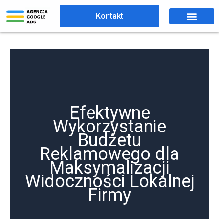
Przejdź
Kontakt
do
treści
Efektywne
Wykorzystanie
Budżetu
Reklamowego dla
Maksymalizacji
Widoczności Lokalnej
Firmy